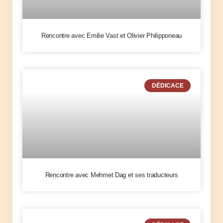
Rencontre avec Emilie Vast et Olivier Philipponeau
DÉDICACE
Rencontre avec Mehmet Dag et ses traducteurs