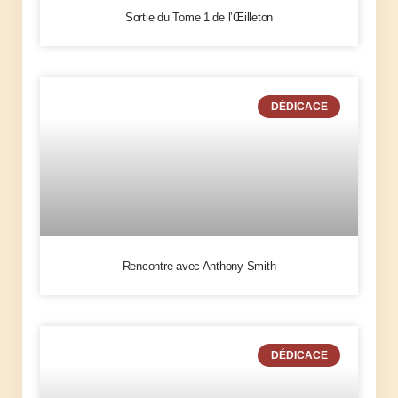
Sortie du Tome 1 de l’Œilleton
DÉDICACE
Rencontre avec Anthony Smith
DÉDICACE