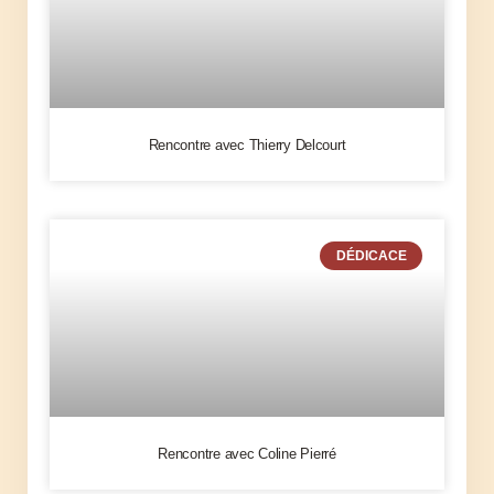
Rencontre avec Thierry Delcourt
DÉDICACE
Rencontre avec Coline Pierré