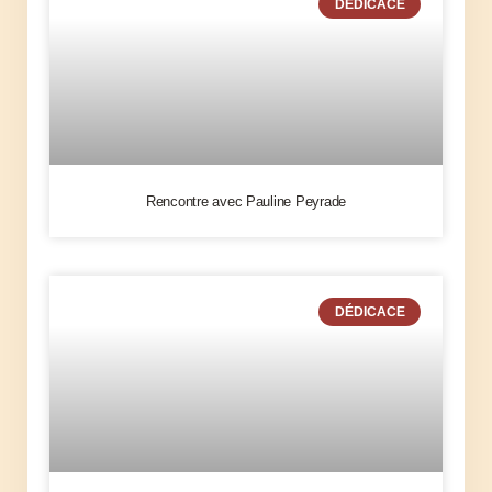
DÉDICACE
Rencontre avec Pauline Peyrade
DÉDICACE