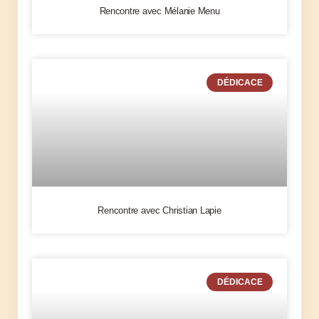
Rencontre avec Mélanie Menu
DÉDICACE
Rencontre avec Christian Lapie
DÉDICACE