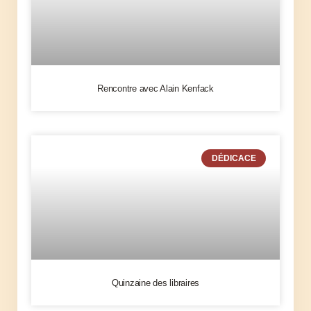
Rencontre avec Alain Kenfack
DÉDICACE
Quinzaine des libraires