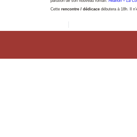
parution de son nouveau roman:
Hilarion – La Co
Cette
rencontre / dédicace
débutera à 18h. Il n’