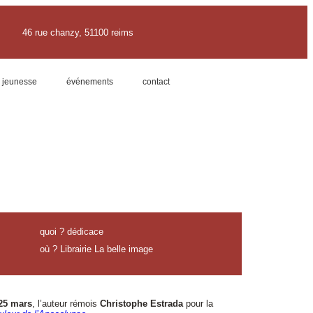
46 rue chanzy, 51100 reims
jeunesse
événements
contact
quoi ? dédicace
où ? Librairie La belle image
25 mars
, l’auteur rémois
Christophe Estrada
pour la