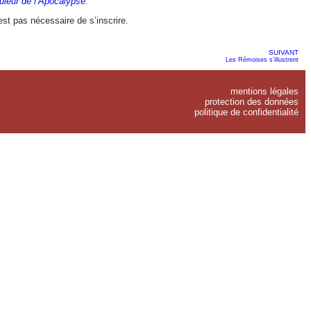
uleur de l’Apocalypse.
est pas nécessaire de s’inscrire.
SUIVANT
Les Rémoises s’illustrent
mentions légales
protection des données
politique de confidentialité