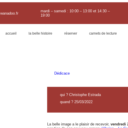
mardi – samedi : 10:00 – 13:00 et 14:30 –
@wanadoo.fr
19:00
accueil
la belle histoire
réserver
carnets de lecture
Dédicace
qui ? Christophe Estrada
quand ? 25/03/2022
La belle image a le plaisir de recevoir,
vendredi 