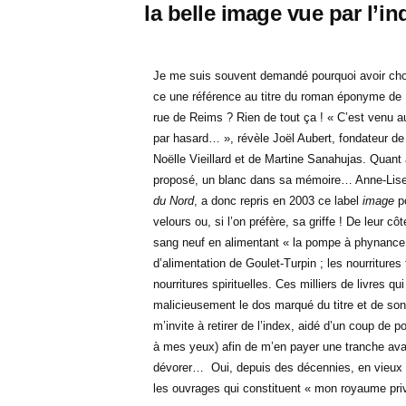
la belle image vue par l’i
Je me suis souvent demandé pourquoi avoir ch
ce une référence au titre du roman éponyme de
rue de Reims ? Rien de tout ça ! « C’est venu au 
par hasard… », révèle Joël Aubert, fondateur de 
Noëlle Vieillard et de Martine Sanahujas. Quant
proposé, un blanc dans sa mémoire… Anne-Lise G
du Nord
, a donc repris en 2003 ce label
image
p
velours ou, si l’on préfère, sa griffe ! De leur cô
sang neuf en alimentant « la pompe à phynance »
d’alimentation de Goulet-Turpin ; les nourritures 
nourritures spirituelles. Ces milliers de livres q
malicieusement le dos marqué du titre et de son 
m’invite à retirer de l’index, aidé d’un coup de p
à mes yeux) afin de m’en payer une tranche avan
dévorer… Oui, depuis des décennies, en vieux b
les ouvrages qui constituent « mon royaume pri