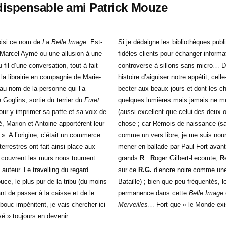
ndispensable ami Patrick Mouze
oisi ce nom de
La Belle Image.
Est-
Si je dédaigne les bibliothèques publ
 Marcel Aymé ou une allusion à une
fidèles clients pour échanger inform
fil d’une conversation, tout à fait
controverse à sillons sans micro… Dû
la librairie en compagnie de Marie-
histoire d’aiguiser notre appétit, cell
 au nom de la personne qui l’a
becter aux beaux jours et dont les ch
oglins, sortie du terrier du
Furet
quelques lumières mais jamais ne me 
our y imprimer sa patte et sa voix de
(aussi excellent que celui des deux of
té, Marion et Antoine apportèrent leur
chose ; car Rémois de naissance (s
. A l’origine, c’était un commerce
comme un vers libre, je me suis nourr
terrestres ont fait ainsi place aux
mener en ballade par Paul Fort avant
ui couvrent les murs nous tournent
grands
R
:
R
oger Gilbert-Lecomte,
R
auteur. Le travelling du regard
sur ce
R.G.
d’encre noire comme une 
ouce, le plus pur de la tribu (du moins
Bataille) ; bien que peu fréquentés, 
t de passer à la caisse et de le
permanence dans cette
Belle Image
ouc impénitent, je vais chercher ici
Merveilles
… Fort que « le Monde exis
vé » toujours en devenir…