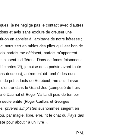
iques, je ne néglige pas le contact avec d’autres
ations et avis sans exclure de creuser une
t-on en appeler à l’arbitrage de notre hôtesse ;
e-ci nous sert en tables des piles qu’il est bon de
oix parfois me défrisent, parfois m’apportent
laissent indifférent. Dans ce fonds foisonnant
ficiantes ?!), je puise de la poésie avant toute
ans dessous), autrement dit tombé des nues
i de petits laids de Rutebeuf, me suis laissé
 d’entrer dans le Grand Jeu (composé de trois
ené Daumal et
R
oger Vailland) puis de tomber
seule entité (
R
oger Caillois et
G
eorges
les
phrères simplistes
susnommés siègent en
où, par magie, libre, erre, rit le chat du
Pays des
te pour aboutir à un livre ».
P.M.