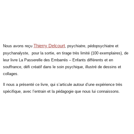
quoi ? rencontre et dédicace
où ? Librairie La belle image
Thierry Delcourt
Nous avons reçu
, psychiatre, pédopsychiatre et
psychanalyste, pour la sortie, en tirage très limité (100 exemplaires), de
leur livre La Passerelle des Embarrés – Enfants différents et en
souffrance, défi créatif dans le soin psychique, illustré de dessins et
collages.
Il nous a présenté ce livre, qui s’articule autour d’une expérience très
spécifique, avec l’entrain et la pédagogie que nous lui connaissons.