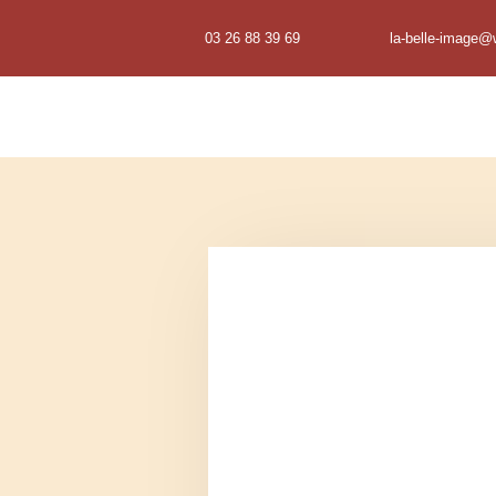
03 26 88 39 69
la-belle-image@