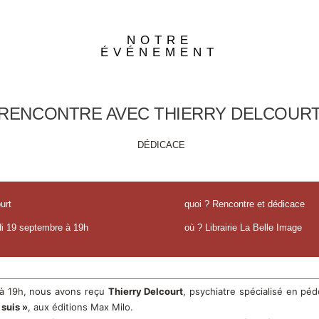
NOTRE
ÉVÉNEMENT
RENCONTRE AVEC THIERRY DELCOUR
DÉDICACE
urt
quoi ? Rencontre et dédicace
di 19 septembre à 19h
où ? Librairie La Belle Image
à 19h, nous avons reçu
Thierry Delcourt
, psychiatre spécialisé en péd
 suis »
, aux éditions Max Milo.