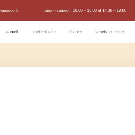
wanadoo.fr
mardi – samedi : 10:00 – 13:00 et 14:30 – 19:00
accueil
la belle histoire
réserver
carnets de lecture