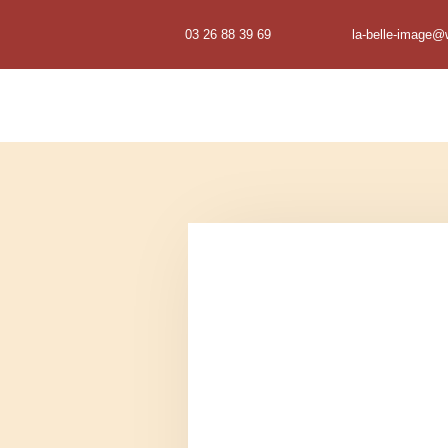
03 26 88 39 69
la-belle-image@