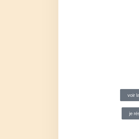
voir l
je ré