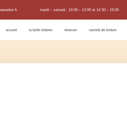
wanadoo.fr
mardi – samedi : 10:00 – 13:00 et 14:30 – 19:00
accueil
la belle histoire
réserver
carnets de lecture