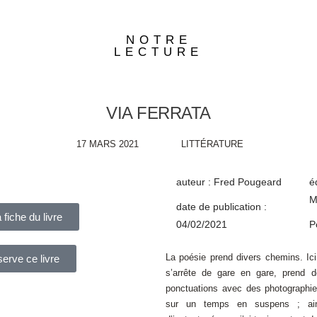
NOTRE
LECTURE
VIA FERRATA
17 MARS 2021
LITTÉRATURE
auteur : Fred Pougeard
é
M
date de publication :
a fiche du livre
04/02/2021
P
La poésie prend divers chemins. Ici,
serve ce livre
s’arrête de gare en gare, prend 
ponctuations avec des photograph
sur un temps en suspens ; ain