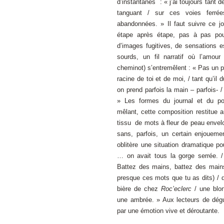
d’instantanés : « j’ai toujours tant d
tanguant / sur ces voies ferrée
abandonnées. » Il faut suivre ce jo
étape après étape, pas à pas pou
d’images fugitives, de sensations 
sourds, un fil narratif où l’amour
cheminot) s’entremêlent : « Pas un p
racine de toi et de moi, / tant qu’il
on prend parfois la main – parfois- / 
» Les formes du journal et du po
mêlant, cette composition restitue 
tissu de mots à fleur de peau envelo
sans, parfois, un certain enjoueme
oblitère une situation dramatique po
… on avait tous la gorge serrée. / 
Battez des mains, battez des mains,
presque ces mots que tu as dits) / q
bière de chez
Roc’eclerc
/ une blo
une ambrée. » Aux lecteurs de dégu
par une émotion vive et déroutante.