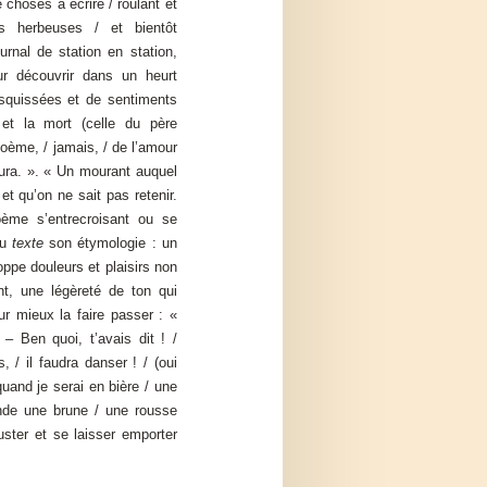
e choses à écrire / roulant et
s herbeuses / et bientôt
urnal de station en station,
r découvrir dans un heurt
esquissées et de sentiments
 et la mort (celle du père
oème, / jamais, / de l’amour
 dura. ». « Un mourant auquel
et qu’on ne sait pas retenir.
ème s’entrecroisant ou se
au
texte
son étymologie : un
ppe douleurs et plaisirs non
nt, une légèreté de ton qui
ur mieux la faire passer : «
– Ben quoi, t’avais dit ! /
 / il faudra danser ! / (oui
uand je serai en bière / une
nde une brune / une rousse
ster et se laisser emporter