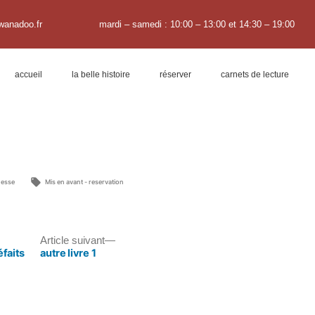
wanadoo.fr
mardi – samedi : 10:00 – 13:00 et 14:30 – 19:00
accueil
la belle histoire
réserver
carnets de lecture
nesse
Mis en avant - reservation
Article suivant
éfaits
autre livre 1