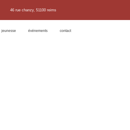
46 rue chanzy, 51100 reims
jeunesse
événements
contact