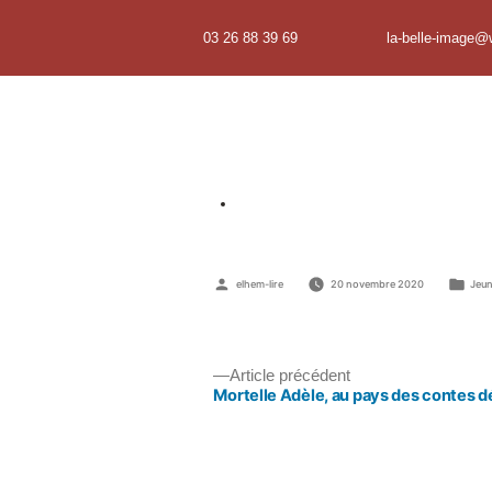
03 26 88 39 69
la-belle-image@
elhem-lire
20 novembre 2020
Jeu
Article précédent
Mortelle Adèle, au pays des contes d