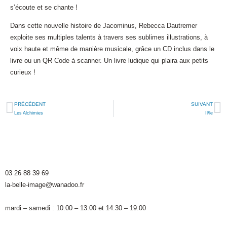
s’écoute et se chante !
Dans cette nouvelle histoire de Jacominus, Rebecca Dautremer
exploite ses multiples talents à travers ses sublimes illustrations, à
voix haute et même de manière musicale, grâce un CD inclus dans le
livre ou un QR Code à scanner. Un livre ludique qui plaira aux petits
curieux !
PRÉCÉDENT
SUIVANT
Les Alchimies
Il/le
mentions légales
protection des données
03 26 88 39 69
la-belle-image@wanadoo.fr
mardi – samedi : 10:00 – 13:00 et 14:30 – 19:00