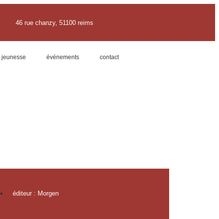
46 rue chanzy, 51100 reims
jeunesse
événements
contact
éditeur : Morgen