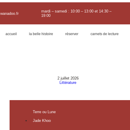
mardi – samedi : 10:00 – 13:00 et 14:30 –
@wanadoo.fr
19:00
accueil
la belle histoire
réserver
carnets de lecture
2 juillet 2026
Littérature
Terre ou Lune
Jade Khoo