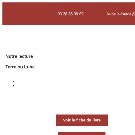
03 26 88 39 69
la-belle-image
Notre lecture
Terre ou Lune
voir la fiche du livre