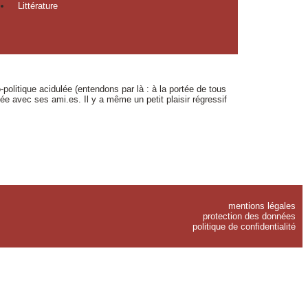
Littérature
-politique acidulée (entendons par là : à la portée de tous
ée avec ses ami.es. Il y a même un petit plaisir régressif
mentions légales
protection des données
politique de confidentialité