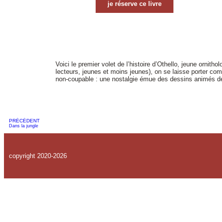
je réserve ce livre
Voici le premier volet de l’histoire d’Othello, jeune ornit
lecteurs, jeunes et moins jeunes), on se laisse porter com
non-coupable : une nostalgie émue des dessins animés d
PRÉCÉDENT
Dans la jungle
copyright 2020-2026