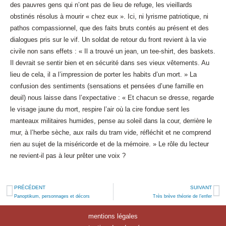
des pauvres gens qui n’ont pas de lieu de refuge, les vieillards
obstinés résolus à mourir « chez eux ». Ici, ni lyrisme patriotique, ni
pathos compassionnel, que des faits bruts contés au présent et des
dialogues pris sur le vif. Un soldat de retour du front revient à la vie
civile non sans effets : « Il a trouvé un jean, un tee-shirt, des baskets.
Il devrait se sentir bien et en sécurité dans ses vieux vêtements. Au
lieu de cela, il a l’impression de porter les habits d’un mort. » La
confusion des sentiments (sensations et pensées d’une famille en
deuil) nous laisse dans l’expectative : « Et chacun se dresse, regarde
le visage jaune du mort, respire l’air où la cire fondue sent les
manteaux militaires humides, pense au soleil dans la cour, derrière le
mur, à l’herbe sèche, aux rails du tram vide, réfléchit et ne comprend
rien au sujet de la miséricorde et de la mémoire. » Le rôle du lecteur
ne revient-il pas à leur prêter une voix ?
PRÉCÉDENT
SUIVANT
Panoptikum, personnages et décors
Très brève théorie de l’enfer
mentions légales