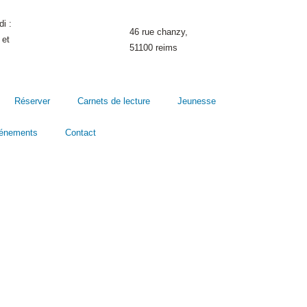
i :
46 rue chanzy,
 et
51100 reims
Réserver
Carnets de lecture
Jeunesse
énements
Contact