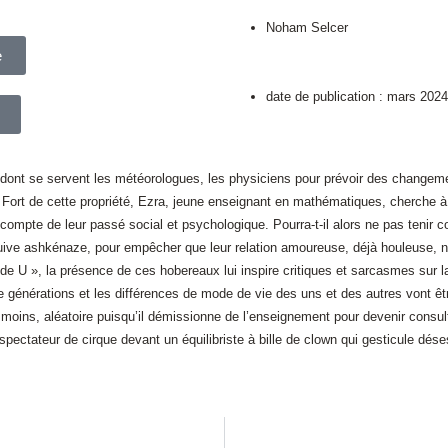
Noham Selcer
e
date de publication : mars 2024
nt se servent les météorologues, les physiciens pour prévoir des changemen
 Fort de cette propriété, Ezra, jeune enseignant en mathématiques, cherche à 
r compte de leur passé social et psychologique. Pourra-t-il alors ne pas tenir 
ne juive ashkénaze, pour empêcher que leur relation amoureuse, déjà houleuse,
 de U », la présence de ces hobereaux lui inspire critiques et sarcasmes sur la
de générations et les différences de mode de vie des uns et des autres vont êt
le moins, aléatoire puisqu’il démissionne de l’enseignement pour devenir cons
un spectateur de cirque devant un équilibriste à bille de clown qui gesticule d