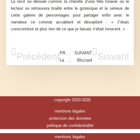
Le récit se déroule comme la chenille d’une fête foraine où le
lecteur se retrouvera tiraillé entre le grotesque et le sérieux de
cette galerie de personnages pour partager enfin avec le
narrateur ce constat accablant et désopilant : « J’étais
conscientisé et plus rien de ce que je faisais n’était innocent. »
PRÉCÉDENT
SUIVANT
Précédent
Suivant
La plus secrète mémoire des hommes
Blizzard
copyright 2020-2026
mentions légales
protection des données
politique de confidentialité
mentions légales