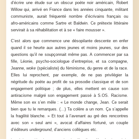
d’écrire une étude sur un obscur poète noir américain, Robert
Willow qui, arrivé en France dans les années cinquante, militant
communiste, aurait fréquenté nombre d’écrivains français ou
afro-américains comme Sartre et Baldwin. Ce prétexte littéraire
servirait à sa réhabilitation et à se « faire mousser ».
C’est alors que commence une désopilante descente en enfer
quand il se heurte aux autres jeunes et moins jeunes, sur des
questions qu’il ne soupçonnait même pas. A commencer par sa
fille, Léonie, psycho-sociologue d’entreprise, et sa compagne,
Jeanne,
woke
(spécialiste) du féminisme, du genre et de la race.
Elles lui reprochent, par exemple, de ne pas privilégier la
négritude du poète au profit de sa prosodie classique et de son
engagement politique ; de plus, elles mettent en cause son
antiracisme malgré son engagement passé à S.OS. Racisme.
Même son ex s’en mêle : « Le monde change, Jean. Ce serait
bien que tu le remarques. (…) Ta colère a un nom. Ça s’appelle
la fragilité blanche. » Et tout à l’avenant au gré des rencontres
avec son « seul ami », avocat d’affaires fortuné, un couple
d’éditeurs
underground
, d’anciens collègues etc.