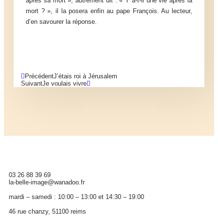
après sa mort », autrement dit : « Y a-t-il une vie après la
mort ? », il la posera enfin au pape François. Au lecteur,
d’en savourer la réponse.
Précédent
J’étais roi à Jérusalem
Suivant
Je voulais vivre
mentions légales
protection des données
03 26 88 39 69
la-belle-image@wanadoo.fr
mardi – samedi : 10:00 – 13:00 et 14:30 – 19:00
46 rue chanzy, 51100 reims