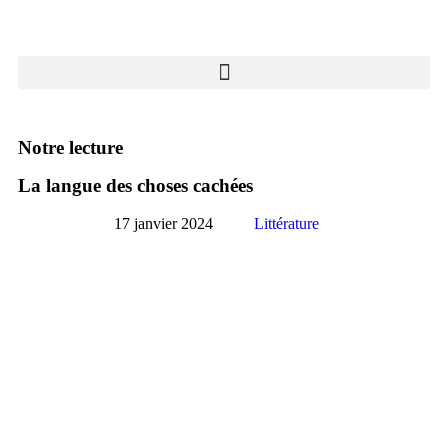
Notre lecture
La langue des choses cachées
17 janvier 2024
Littérature
voir la fiche du livre
je réserve ce livre
Cécile Coulon