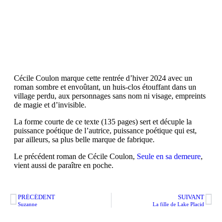
date de publication : janvier 2024
éditeur : L'Iconoclaste
Littérature
Cécile Coulon marque cette rentrée d’hiver 2024 avec un
roman sombre et envoûtant, un huis-clos étouffant dans un
village perdu, aux personnages sans nom ni visage, empreints
de magie et d’invisible.
La forme courte de ce texte (135 pages) sert et décuple la
puissance poétique de l’autrice, puissance poétique qui est,
par ailleurs, sa plus belle marque de fabrique.
Le précédent roman de Cécile Coulon,
Seule en sa demeure
,
vient aussi de paraître en poche.
PRÉCÉDENT
SUIVANT
Suzanne
La fille de Lake Placid
mentions légales