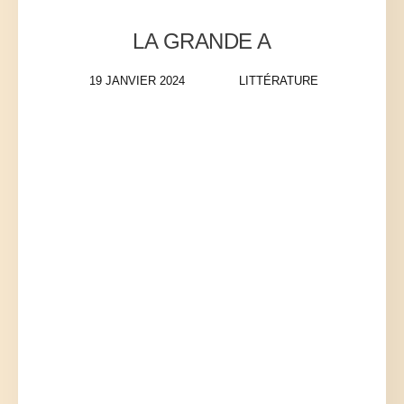
LA GRANDE A
19 JANVIER 2024
LITTÉRATURE
voir la fiche du livre
je réserve ce livre
Giulia Caminito
date de publication : janvier 2024
éditeur : Gallmeister
Littérature