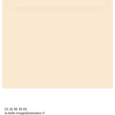
mentions légales
protection des données
03 26 88 39 69
la-belle-image@wanadoo.fr