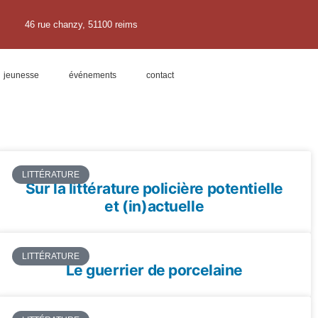
46 rue chanzy, 51100 reims
jeunesse
événements
contact
LITTÉRATURE
Sur la littérature policière potentielle
et (in)actuelle
LITTÉRATURE
Le guerrier de porcelaine