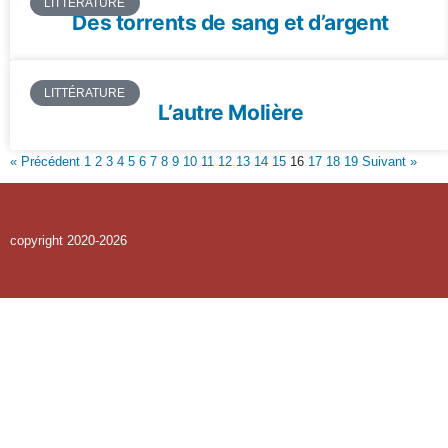
LITTÉRATURE
Des torrents de sang et d’argent
LITTÉRATURE
L’autre Molière
« Précédent
1
2
3
4
5
6
7
8
9
10
11
12
13
14
15
16
17
18
19
Suivant »
copyright 2020-2026