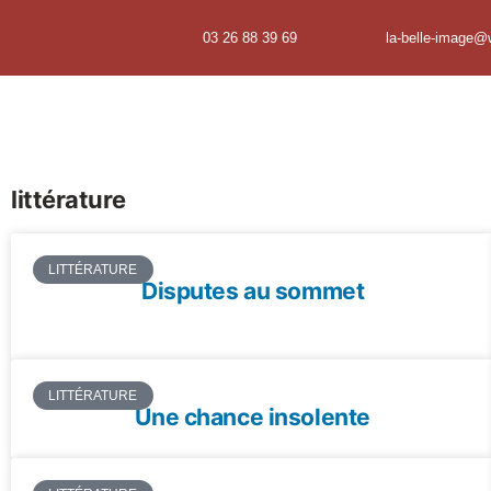
03 26 88 39 69
la-belle-image@
littérature
LITTÉRATURE
Disputes au sommet
LITTÉRATURE
Une chance insolente