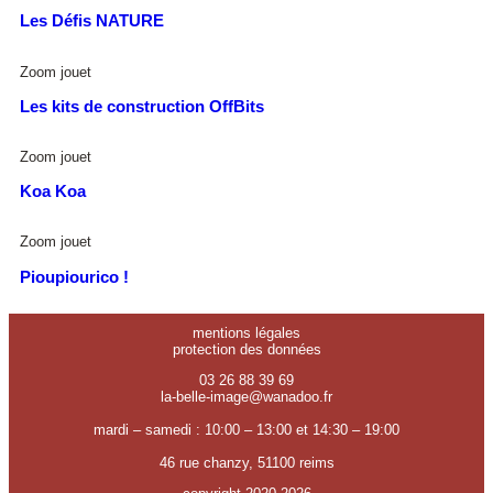
Les Défis NATURE
Zoom jouet
Les kits de construction OffBits
Zoom jouet
Koa Koa
Zoom jouet
Pioupiourico !
mentions légales
protection des données
03 26 88 39 69
la-belle-image@wanadoo.fr
mardi – samedi : 10:00 – 13:00 et 14:30 – 19:00
46 rue chanzy, 51100 reims